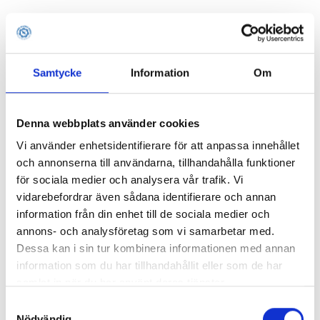
Samtycke
Information
Om
Denna webbplats använder cookies
Vi använder enhetsidentifierare för att anpassa innehållet
och annonserna till användarna, tillhandahålla funktioner
för sociala medier och analysera vår trafik. Vi
vidarebefordrar även sådana identifierare och annan
information från din enhet till de sociala medier och
annons- och analysföretag som vi samarbetar med.
Dessa kan i sin tur kombinera informationen med annan
information som du har tillhandahållit eller som de har
samlat in när du har använt deras tjänster.
Samtyckesval
Application error: a client-side exception has occurred (see the
Nödvändig