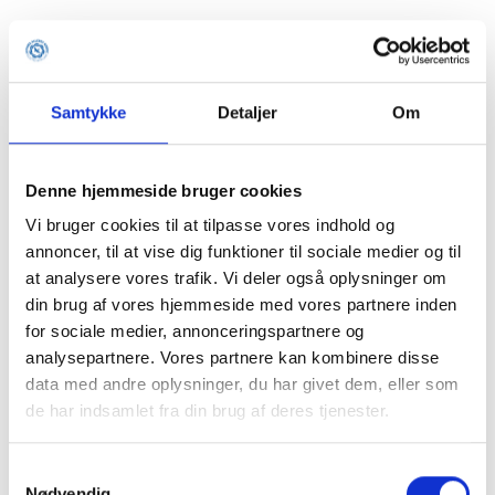
Samtykke
Detaljer
Om
Denne hjemmeside bruger cookies
Vi bruger cookies til at tilpasse vores indhold og
annoncer, til at vise dig funktioner til sociale medier og til
at analysere vores trafik. Vi deler også oplysninger om
din brug af vores hjemmeside med vores partnere inden
for sociale medier, annonceringspartnere og
analysepartnere. Vores partnere kan kombinere disse
data med andre oplysninger, du har givet dem, eller som
de har indsamlet fra din brug af deres tjenester.
Samtykkevalg
Application error: a client-side exception has occurred (see the
Nødvendig