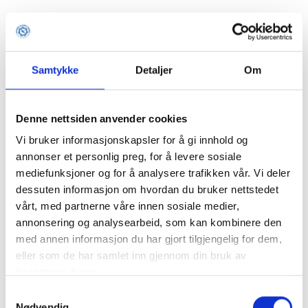
Samtykke
Detaljer
Om
Denne nettsiden anvender cookies
Vi bruker informasjonskapsler for å gi innhold og
annonser et personlig preg, for å levere sosiale
mediefunksjoner og for å analysere trafikken vår. Vi deler
dessuten informasjon om hvordan du bruker nettstedet
vårt, med partnerne våre innen sosiale medier,
annonsering og analysearbeid, som kan kombinere den
med annen informasjon du har gjort tilgjengelig for dem,
eller som de har samlet inn gjennom din bruk av
tjenestene deres.
Samtykkevalg
Application error: a client-side exception has occurred (see the
Nødvendig