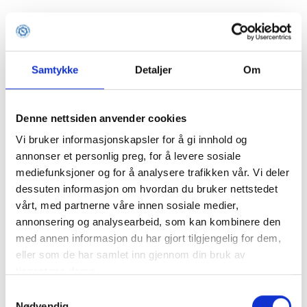
Samtykke
Detaljer
Om
Denne nettsiden anvender cookies
Vi bruker informasjonskapsler for å gi innhold og
annonser et personlig preg, for å levere sosiale
mediefunksjoner og for å analysere trafikken vår. Vi deler
dessuten informasjon om hvordan du bruker nettstedet
vårt, med partnerne våre innen sosiale medier,
annonsering og analysearbeid, som kan kombinere den
med annen informasjon du har gjort tilgjengelig for dem,
eller som de har samlet inn gjennom din bruk av
tjenestene deres.
Samtykkevalg
Application error: a client-side exception has occurred (see the
Nødvendig