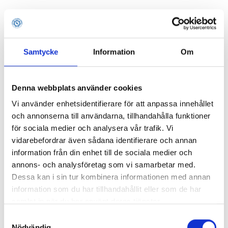
Samtycke
Information
Om
Denna webbplats använder cookies
Vi använder enhetsidentifierare för att anpassa innehållet
och annonserna till användarna, tillhandahålla funktioner
för sociala medier och analysera vår trafik. Vi
vidarebefordrar även sådana identifierare och annan
information från din enhet till de sociala medier och
annons- och analysföretag som vi samarbetar med.
Dessa kan i sin tur kombinera informationen med annan
information som du har tillhandahållit eller som de har
samlat in när du har använt deras tjänster.
Samtyckesval
Application error: a client-side exception has occurred (see the
Nödvändig