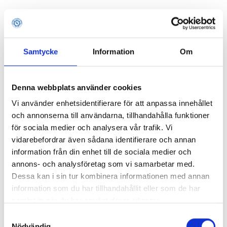
Samtycke
Information
Om
Denna webbplats använder cookies
Vi använder enhetsidentifierare för att anpassa innehållet
och annonserna till användarna, tillhandahålla funktioner
för sociala medier och analysera vår trafik. Vi
vidarebefordrar även sådana identifierare och annan
information från din enhet till de sociala medier och
annons- och analysföretag som vi samarbetar med.
Dessa kan i sin tur kombinera informationen med annan
information som du har tillhandahållit eller som de har
samlat in när du har använt deras tjänster.
Samtyckesval
Application error: a client-side exception has occurred (see the
Nödvändig